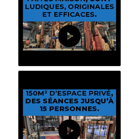
LUDIQUES, ORIGINALES
ET EFFICACES
.
150M² D’ESPACE PRIVÉ
,
DES SÉANCES JUSQU’À
15 PERSONNES.