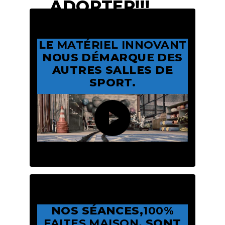
ADOPTER!!!
LE
MATÉRIEL INNOVANT
NOUS DÉMARQUE DES
AUTRES SALLES DE
SPORT.
NOS SÉANCES,
100%
FAITES MAISON
, SONT